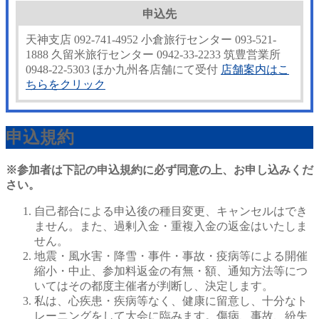
申込先
天神支店 092-741-4952
小倉旅行センター 093-521-
1888
久留米旅行センター 0942-33-2233
筑豊営業所
0948-22-5303 ほか九州各店舗にて受付
店舗案内はこ
ちらをクリック
申込規約
※参加者は下記の申込規約に必ず同意の上、お申し込みくだ
さい。
自己都合による申込後の種目変更、キャンセルはでき
ません。また、過剰入金・重複入金の返金はいたしま
せん。
地震・風水害・降雪・事件・事故・疫病等による開催
縮小・中止、参加料返金の有無・額、通知方法等につ
いてはその都度主催者が判断し、決定します。
私は、心疾患・疾病等なく、健康に留意し、十分なト
レーニングをして大会に臨みます。傷病、事故、紛失