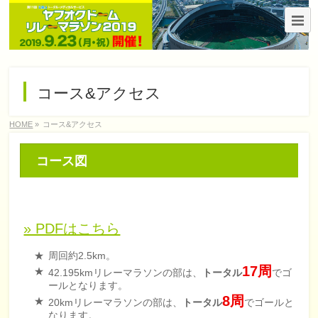
コース&アクセス
HOME
»
コース&アクセス
コース図
» PDFはこちら
周回約2.5km。
17周
42.195kmリレーマラソンの部は、
トータル
でゴ
ールとなります。
8周
20kmリレーマラソンの部は、
トータル
でゴールと
なります。