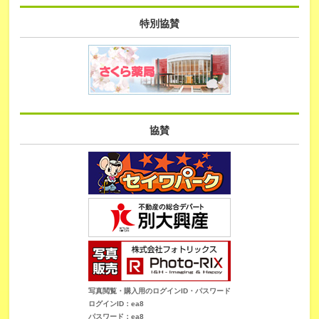
特別協賛
協賛
写真閲覧・購入用のログインID・パスワード
ログインID：ea8
パスワード：ea8