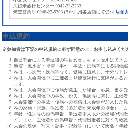
久留米旅行センター 0942-33-2233
筑豊営業所 0948-22-5303 ほか九州各店舗にて受付
店舗
申込規約
※参加者は下記の申込規約に必ず同意の上、お申し込みくだ
自己都合による申込後の種目変更、キャンセルはできま
地震・風水害・降雪・事件・事故・疫病等による開催縮
私は、心疾患・疾病等なく、健康に留意し、十分なトレ
私は、大会開催中に主催者より競技続行に支障があると
ます。
私は、大会開催中に傷病が発生した場合、応急手当を受
私は、大会開催中の事故、紛失、傷病等に関し、主催者
大会開催中の事故・傷病への補償は大会側が加入した保
私の家族・親族、保護者（参加者が未成年の場合）、ま
年齢・性別等の虚偽申告、申込者本人以外の出場(代理
す。また、主催者が虚偽申告・代理出走者に対する救護
大会の映像・写真・記事・記録等（において氏名・年齢