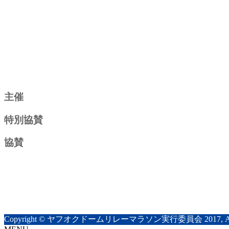
主催
特別協賛
協賛
Copyright © ヤフオクドームリレーマラソン実行委員会 2017, All Rig