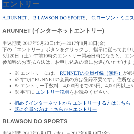
エントリー
A.RUNNET
、
B.LAWSON DO SPORTS
、
C.ローソン・ミニス
A
RUNNET
(インターネットエントリー)
申込期間
2017年5月20日(土)～2017年8月18日(金)
下の「エントリー」ボタンをクリックし、指示に従ってお申
5月20日（土）午前10時のエントリー開始日時になると、
参加料のお支払方法は、お申し込みの際にお選びいただけま
※ エントリーには、
RUNNETの会員登録（無料）
が必
※
すでにRUNNETの会員の方は登録不要です。住所
※ エントリー手数料：4,000円まで205円、4,001円以上5
※ 事前に
エントリー説明
をお読みください。
初めてインターネットから
エントリーする方はこちら
既に会員の方は
こちらからエントリー
B
LAWSON DO SPORTS
申込期間
2017年6月1日（木）～2017年8月18日(金)