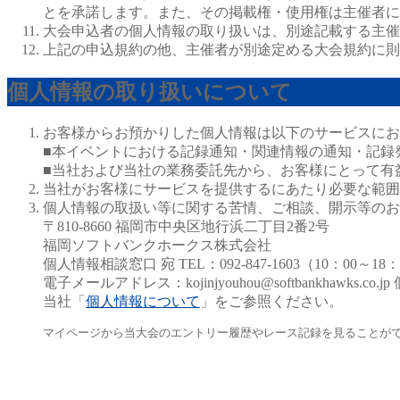
とを承諾します。また、その掲載権・使用権は主催者に
大会申込者の個人情報の取り扱いは、別途記載する主催
上記の申込規約の他、主催者が別途定める大会規約に則
個人情報の取り扱いについて
お客様からお預かりした個人情報は以下のサービスにお
■本イベントにおける記録通知・関連情報の通知・記録
■当社および当社の業務委託先から、お客様にとって有
当社がお客様にサービスを提供するにあたり必要な範囲
個人情報の取扱い等に関する苦情、ご相談、開示等のお
〒810-8660 福岡市中央区地行浜二丁目2番2号
福岡ソフトバンクホークス株式会社
個人情報相談窓口 宛 TEL：092-847-1603（10：00～1
電子メールアドレス：
kojinjyouhou@softbankhawks.co.jp
当社「
個人情報について
」をご参照ください。
マイページから当大会のエントリー履歴やレース記録を見ることが