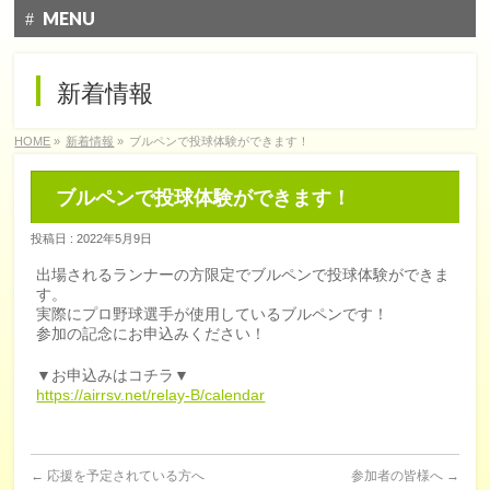
MENU
トップページ
新着情報
大会概要
HOME
»
新着情報
»
ブルペンで投球体験ができます！
大会情報
ブルペンで投球体験ができます！
エントリー
投稿日 : 2022年5月9日
コース&アクセス
出場されるランナーの方限定でブルペンで投球体験ができま
す。
Q&A | お問い合わせ
実際にプロ野球選手が使用しているブルペンです！
参加の記念にお申込みください！
▼お申込みはコチラ▼
https://airrsv.net/relay-B/calendar
←
応援を予定されている方へ
参加者の皆様へ
→