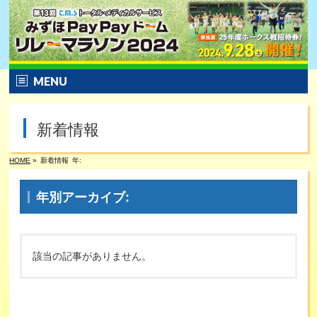
MENU
トップ
新着情報
大会概要
HOME
»
新着情報
年:
エントリー
年別アーカイブ:
特別企画／特別プラン
コース&アクセス
該当の記事がありません。
Q&A | お問い合わせ
大会の様子