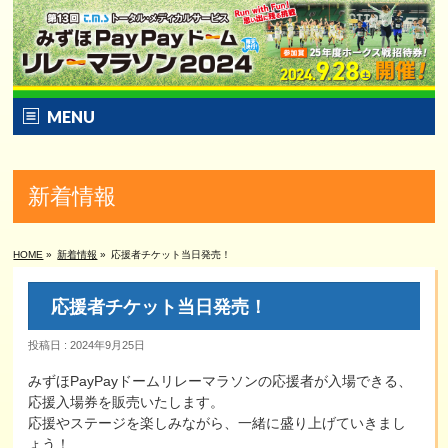
MENU
トップ
新着情報
大会の特性｜概要
エントリー｜特別プラン
HOME
»
新着情報
»
応援者チケット当日発売！
コース｜タイムテーブル
応援者チケット当日発売！
ゲスト｜当日お楽しみ企画
投稿日 : 2024年9月25日
みずほPayPayドームリレーマラソンの応援者が入場できる、
打ち上げプラン｜飲食ショップ
応援入場券を販売いたします。
応援やステージを楽しみながら、一緒に盛り上げていきまし
Q&A | アクセス | お問合せ
ょう！