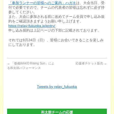
「参加ランナーの皆様へのご案内」ハガキ
は、大会当日、受
付で必要ですので、チームの代表者の皆様は忘れずに必ず持
参してください。
また、大会に参加される前に改めてチーム全員で申し込み規
約をご確認頂きますようお願い申し上げます。
https://relay-fukuoka.jp/entry/
申し込み規約は上記ページの下部に記載されております。
それでは9月24日（日）、皆様にお会いできることを楽しみ
にしております。
←
「倭魂WAKO Rising Sun」によ
応援者チケット販売
→
る和太鼓パフォーマンス
Tweets by relay_fukuoka
和太鼓チームの応援