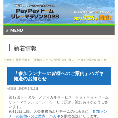
MENU
トップ
新着情報
大会概要
HOME
»
新着情報
»
「参加ランナーの皆様へのご案内」ハガキ発送のお知らせ
特別企画
「参加ランナーの皆様へのご案内」ハガキ
エントリー
発送のお知らせ
コース&アクセス
投稿日 : 2023年9月12日
第12回トータル・メディカルサービス ＰａｙＰａｙドーム
Q&A | お問い合わせ
リレーマラソンにエントリーして頂き、誠にありがとうござ
います。
9月12日以降、大会事務局よりチームの代表者に
「参加ラン
大会の様子
ナーの皆様へのご案内」ハガキ
を順次発送いたします。