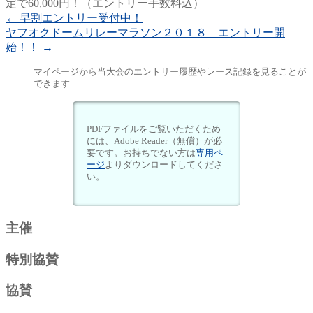
定で60,000円！（エントリー手数料込）
←
早割エントリー受付中！
ヤフオクドームリレーマラソン２０１８ エントリー開
始！！
→
マイページから当大会のエントリー履歴やレース記録を見ることが
できます
PDFファイルをご覧いただくため
には、Adobe Reader（無償）が必
要です。お持ちでない方は
専用ペ
ージ
よりダウンロードしてくださ
い。
主催
特別協賛
協賛